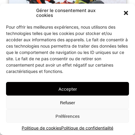
Gérer le consentement aux
cookies
Pour offrir les meilleures expériences, nous utilisons des
technologies telles que les cookies pour stocker et/ou
accéder aux informations des appareils. Le fait de consentir à
ces technologies nous permettra de traiter des données telles
que le comportement de navigation ou les ID uniques sur ce
site. Le fait de ne pas consentir ou de retirer son
Relais des clubs
,
Sports
27 janvier 2023
consentement peut avoir un effet négatif sur certaines
caractéristiques et fonctions.
Aïe ma jambe
Le « Service Secours Skieurs » a pour mission de
Accepter
fournir les premiers secours sur les pistes de ski des
Montagnes neuchâteloises. La palette de nos
Refuser
Préférences
Politique de cookies
Politique de confidentialité